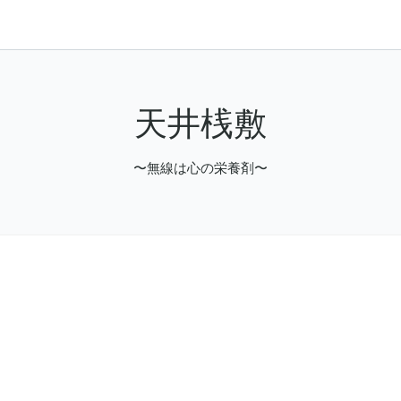
天井桟敷
〜無線は心の栄養剤〜