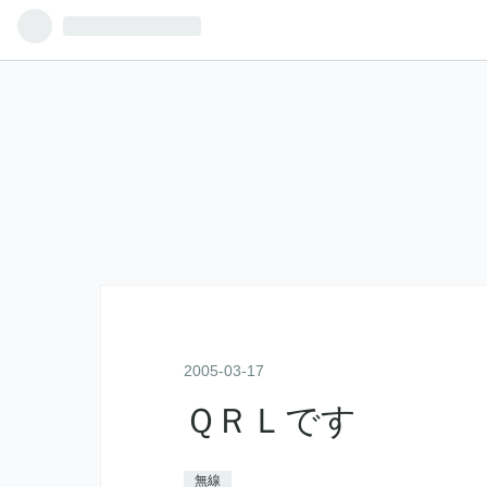
2005
-
03
-
17
ＱＲＬです
無線